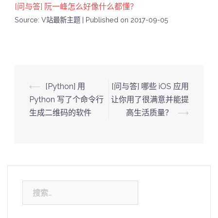
[问与答] 阮一峰怎么好像什么都懂？
Source: V站最新主题
Published on 2017-09-05
Post
⟵
[Python] 用
[问与答] 哪些 iOS 应用
navigation
Python 写了个命令行
让你用了很满意并能提
生成二维码的软件
高生活质量？
⟶
搜
索：