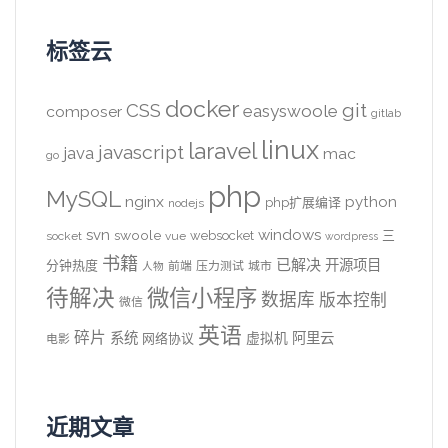
标签云
docker
CSS
git
easyswoole
composer
gitlab
linux
laravel
javascript
java
mac
go
php
MySQL
nginx
python
php扩展编译
nodejs
svn
windows
swoole
websocket
三
socket
vue
wordpress
书籍
已解决
开源项目
分钟热度
前端
压力测试
城市
人物
待解决
微信小程序
数据库
版本控制
微信
英语
碎片
系统
阿里云
虚拟机
网络协议
电影
近期文章