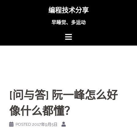
Skip
编程技术分享
to
content
早睡觉、多运动
[问与答] 阮一峰怎么好
像什么都懂？
POSTED
2017年9月5日