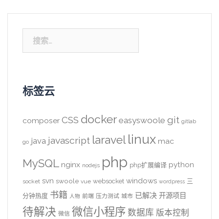
搜
索：
标签云
docker
CSS
git
easyswoole
composer
gitlab
linux
laravel
javascript
java
mac
go
php
MySQL
nginx
python
php扩展编译
nodejs
svn
windows
swoole
websocket
三
socket
vue
wordpress
书籍
已解决
开源项目
分钟热度
前端
压力测试
城市
人物
待解决
微信小程序
数据库
版本控制
微信