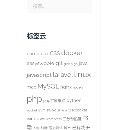
搜
索：
标签云
docker
CSS
composer
git
easyswoole
java
gitlab
go
linux
laravel
javascript
MySQL
mac
nginx
nodejs
php
python
php扩展编译
svn
swoole
websocket
socket
vue
书
windows
三分钟热度
wordpress
籍
已解决
开
前端
压力测试
城市
人物