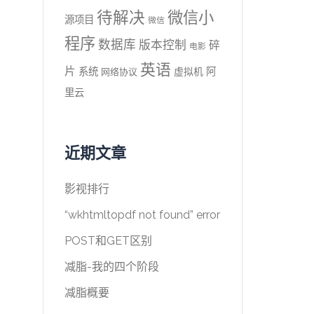
待解决
微信小
源项目
微信
程序
数据库
版本控制
碎
电影
英语
片
系统
阿
虚拟机
网络协议
里云
近期文章
影视排行
“wkhtmltopdf not found” error
POST和GET区别
减脂-我的四个阶段
减脂概要