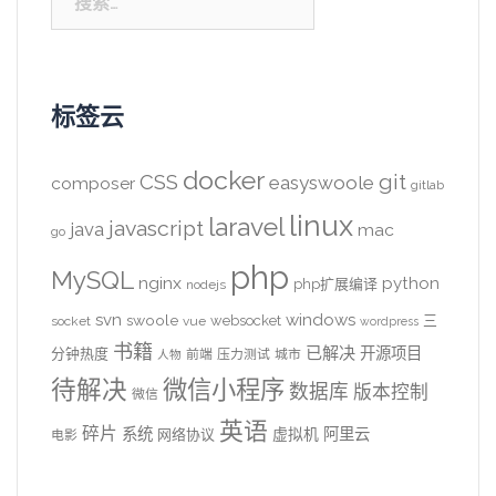
索：
标签云
docker
CSS
git
easyswoole
composer
gitlab
linux
laravel
javascript
java
mac
go
php
MySQL
nginx
python
php扩展编译
nodejs
svn
windows
swoole
websocket
三
socket
vue
wordpress
书籍
已解决
开源项目
分钟热度
前端
压力测试
城市
人物
待解决
微信小程序
数据库
版本控制
微信
英语
碎片
系统
阿里云
虚拟机
网络协议
电影