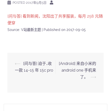
POSTED
2017年9月5日
[问与答] 看到新闻，沈阳出了共享服装，每月 258 元随
便穿
Source: V站最新主题
Published on 2017-09-05
Post
⟵
[问与答] 迫于…收
[Android] 来自小米的
navigation
一款 14~15 年 15c pro
android one 手机来
了。
⟶