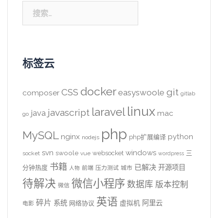
搜
索：
标签云
docker
CSS
git
easyswoole
composer
gitlab
linux
laravel
javascript
java
mac
go
php
MySQL
nginx
python
php扩展编译
nodejs
svn
windows
swoole
websocket
三
socket
vue
wordpress
书籍
已解决
开源项目
分钟热度
前端
压力测试
城市
人物
待解决
微信小程序
数据库
版本控制
微信
英语
碎片
系统
阿里云
虚拟机
网络协议
电影