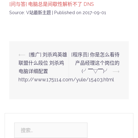
[问与答] 电脑总是间歇性解析不了 DNS
Source: V站最新主题
Published on 2017-09-01
Post
⟵
[推广] 刘杀鸡英雄
[程序员] 你是怎么看待
navigation
联盟什么段位 刘杀鸡
产品经理这个岗位的
电脑详细配置
(╯▔▽▔)╯
⟶
http://www.175114.com/yule/15403.html
搜
索：