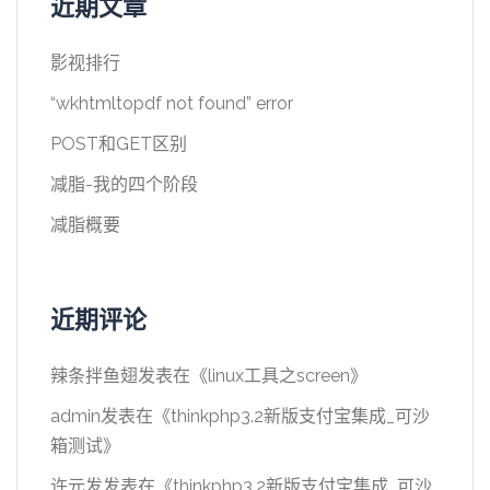
近期文章
影视排行
“wkhtmltopdf not found” error
POST和GET区别
减脂-我的四个阶段
减脂概要
近期评论
辣条拌鱼翅
发表在《
linux工具之screen
》
admin
发表在《
thinkphp3.2新版支付宝集成_可沙
箱测试
》
许元发
发表在《
thinkphp3.2新版支付宝集成_可沙