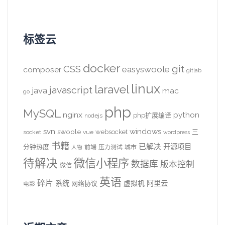
标签云
docker
CSS
git
easyswoole
composer
gitlab
linux
laravel
javascript
java
mac
go
php
MySQL
nginx
python
php扩展编译
nodejs
svn
windows
swoole
websocket
三
socket
vue
wordpress
书籍
已解决
开源项目
分钟热度
前端
压力测试
城市
人物
待解决
微信小程序
数据库
版本控制
微信
英语
碎片
系统
阿里云
虚拟机
网络协议
电影