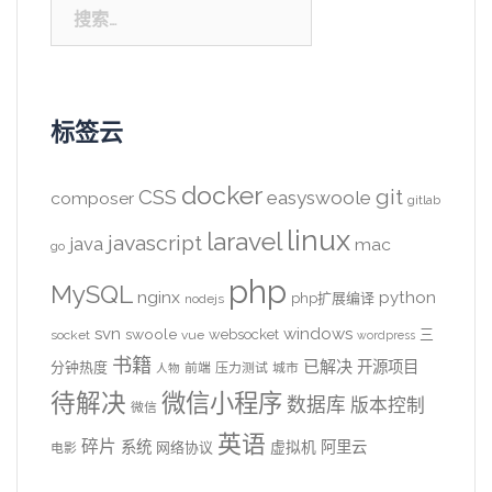
搜
索：
标签云
docker
CSS
git
easyswoole
composer
gitlab
linux
laravel
javascript
java
mac
go
php
MySQL
nginx
python
php扩展编译
nodejs
svn
windows
swoole
websocket
三
socket
vue
wordpress
书籍
已解决
开源项目
分钟热度
前端
压力测试
城市
人物
待解决
微信小程序
数据库
版本控制
微信
英语
碎片
系统
阿里云
虚拟机
网络协议
电影