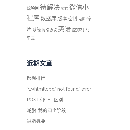
待解决
微信小
源项目
微信
程序
数据库
版本控制
碎
电影
英语
片
系统
阿
虚拟机
网络协议
里云
近期文章
影视排行
“wkhtmltopdf not found” error
POST和GET区别
减脂-我的四个阶段
减脂概要