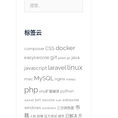
搜
索：
标签云
docker
CSS
composer
git
easyswoole
java
gitlab
go
linux
laravel
javascript
MySQL
mac
nginx
nodejs
php
python
php扩展编译
svn
swoole
websocket
socket
vue
书
windows
三分钟热度
wordpress
籍
已解决
开
前端
压力测试
城市
人物