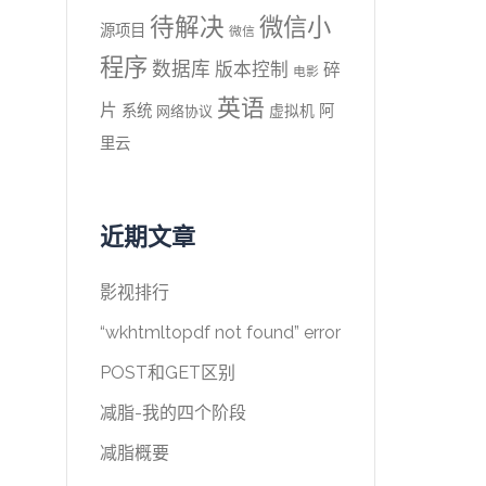
待解决
微信小
源项目
微信
程序
数据库
版本控制
碎
电影
英语
片
系统
阿
虚拟机
网络协议
里云
近期文章
影视排行
“wkhtmltopdf not found” error
POST和GET区别
减脂-我的四个阶段
减脂概要