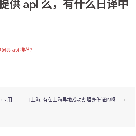
不提供 api 么，有什么日译中
词典 api 推荐？
ess 用
[上海] 有在上海异地成功办理身份证的吗
⟶