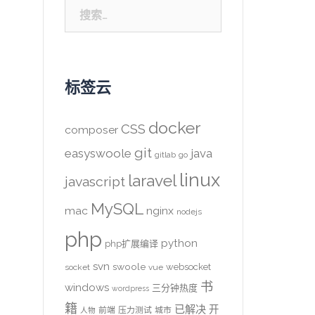
搜
索：
标签云
docker
CSS
composer
git
easyswoole
java
gitlab
go
linux
laravel
javascript
MySQL
mac
nginx
nodejs
php
python
php扩展编译
svn
swoole
websocket
socket
vue
书
windows
三分钟热度
wordpress
籍
已解决
开
前端
压力测试
城市
人物