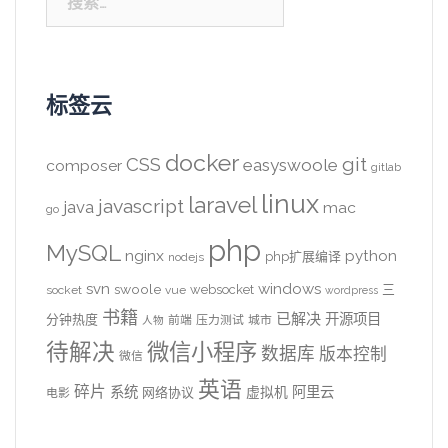
索：
标签云
docker
CSS
git
easyswoole
composer
gitlab
linux
laravel
javascript
java
mac
go
php
MySQL
nginx
python
php扩展编译
nodejs
svn
windows
swoole
websocket
三
socket
vue
wordpress
书籍
已解决
开源项目
分钟热度
前端
压力测试
城市
人物
待解决
微信小程序
数据库
版本控制
微信
英语
碎片
系统
阿里云
虚拟机
网络协议
电影