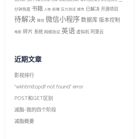
socket
vue
wordpress
书籍
已解决
开源项目
分钟热度
前端
压力测试
城市
人物
待解决
微信小程序
数据库
版本控制
微信
英语
碎片
系统
阿里云
虚拟机
网络协议
电影
近期文章
影视排行
“wkhtmltopdf not found” error
POST和GET区别
减脂-我的四个阶段
减脂概要