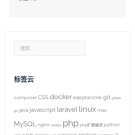
搜
索：
标签云
docker
CSS
git
easyswoole
composer
gitlab
linux
laravel
javascript
java
mac
go
php
MySQL
nginx
python
php扩展编译
nodejs
svn
windows
swoole
websocket
三