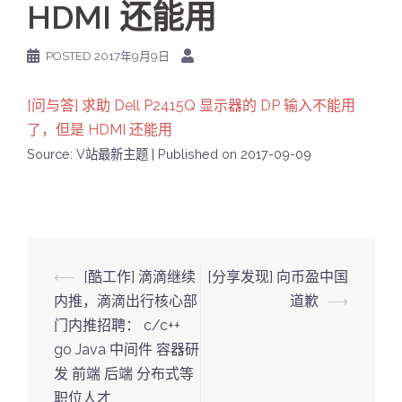
HDMI 还能用
POSTED
2017年9月9日
[问与答] 求助 Dell P2415Q 显示器的 DP 输入不能用
了，但是 HDMI 还能用
Source: V站最新主题
Published on 2017-09-09
Post
⟵
[酷工作] 滴滴继续
[分享发现] 向币盈中国
navigation
内推，滴滴出行核心部
道歉
⟶
门内推招聘： c/c++
go Java 中间件 容器研
发 前端 后端 分布式等
职位人才