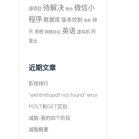
待解决
微信小
源项目
微信
程序
数据库
版本控制
碎
电影
英语
片
系统
阿
虚拟机
网络协议
里云
近期文章
影视排行
“wkhtmltopdf not found” error
POST和GET区别
减脂-我的四个阶段
减脂概要