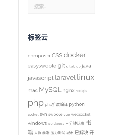
搜
索：
标签云
docker
CSS
composer
git
easyswoole
java
gitlab
go
linux
laravel
javascript
MySQL
mac
nginx
nodejs
php
python
php扩展编译
svn
swoole
websocket
socket
vue
书
windows
三分钟热度
wordpress
籍
已解决
开
前端
压力测试
城市
人物