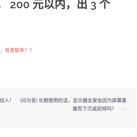
 200 元以内，出 3 个
 K2，有意联系？？
你加入！
[问与答] 长期使用的话，显示器支架会因为屏幕重
量而下沉或前倾吗？
⟶