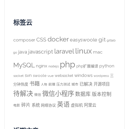
标签云
docker
CSS
git
easyswoole
composer
gitlab
linux
laravel
javascript
java
mac
go
php
MySQL
nginx
python
php扩展编译
nodejs
svn
windows
swoole
websocket
三
socket
vue
wordpress
书籍
已解决
开源项目
分钟热度
前端
压力测试
城市
人物
待解决
微信小程序
数据库
版本控制
微信
英语
碎片
系统
阿里云
虚拟机
网络协议
电影