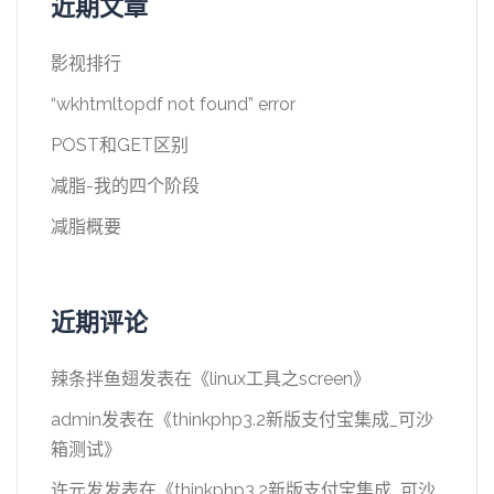
近期文章
影视排行
“wkhtmltopdf not found” error
POST和GET区别
减脂-我的四个阶段
减脂概要
近期评论
辣条拌鱼翅
发表在《
linux工具之screen
》
admin
发表在《
thinkphp3.2新版支付宝集成_可沙
箱测试
》
许元发
发表在《
thinkphp3.2新版支付宝集成_可沙