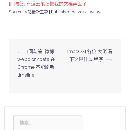
[问与答] 有道云笔记把我的文档弄丢了
Source: V站最新主题
Published on 2017-09-09
Post
⟵
[问与答] 微博
[macOS] 各位 大佬 看
navigation
weibo.cn/beta 在
下这是什么 程序
⟶
Chrome 不能刷新
timeline
搜
索：