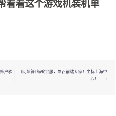
佬帮看看这个游戏机装机单
网账户验
[问与答] 蚂蚁金服，急召前端专家！坐标上海中
心！
⟶