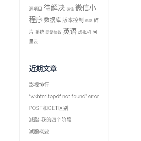
待解决
微信小
源项目
微信
程序
数据库
版本控制
碎
电影
英语
片
系统
阿
虚拟机
网络协议
里云
近期文章
影视排行
“wkhtmltopdf not found” error
POST和GET区别
减脂-我的四个阶段
减脂概要