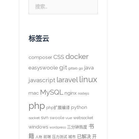
搜
索：
标签云
docker
CSS
composer
git
easyswoole
java
gitlab
go
linux
laravel
javascript
MySQL
mac
nginx
nodejs
php
python
php扩展编译
svn
swoole
websocket
socket
vue
书
windows
三分钟热度
wordpress
籍
已解决
开
前端
压力测试
城市
人物