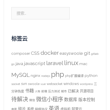
搜
索：
标签云
docker
CSS
git
easyswoole
composer
gitlab
linux
laravel
javascript
java
mac
go
php
MySQL
nginx
python
php扩展编译
nodejs
svn
windows
swoole
websocket
三
socket
vue
wordpress
书籍
已解决
开源项目
分钟热度
前端
压力测试
城市
人物
待解决
微信小程序
数据库
版本控制
微信
英语
碎片
系统
阿里云
虚拟机
网络协议
电影