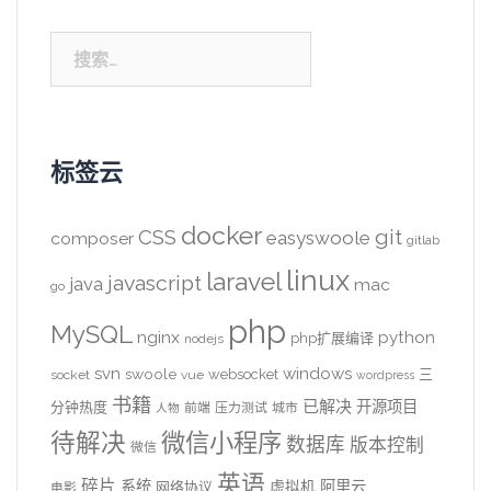
搜
索：
标签云
docker
CSS
git
easyswoole
composer
gitlab
linux
laravel
javascript
java
mac
go
php
MySQL
nginx
python
php扩展编译
nodejs
svn
windows
swoole
websocket
三
socket
vue
wordpress
书籍
已解决
开源项目
分钟热度
前端
压力测试
城市
人物
待解决
微信小程序
数据库
版本控制
微信
英语
碎片
系统
阿里云
虚拟机
网络协议
电影