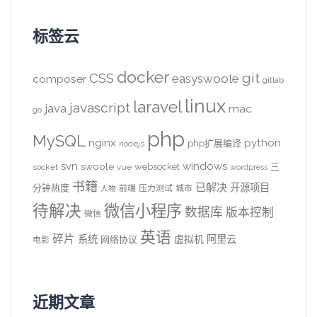
标签云
docker
CSS
git
easyswoole
composer
gitlab
linux
laravel
javascript
java
mac
go
php
MySQL
nginx
python
php扩展编译
nodejs
svn
windows
swoole
websocket
三
socket
vue
wordpress
书籍
已解决
开源项目
分钟热度
前端
压力测试
城市
人物
待解决
微信小程序
数据库
版本控制
微信
英语
碎片
系统
阿里云
虚拟机
网络协议
电影
近期文章