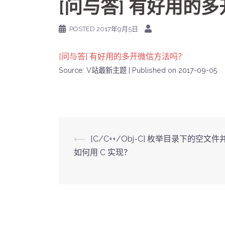
[问与答] 有好用的
POSTED
2017年9月5日
[问与答] 有好用的多开微信方法吗？
Source: V站最新主题
Published on 2017-09-05
Post
⟵
[C/C++/Obj-C] 枚举目录下的空文
如何用 C 实现？
navigation