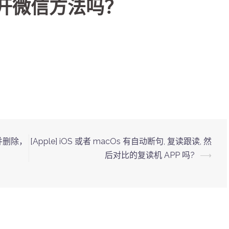
多开微信方法吗？
件并删除，
[Apple] iOS 或者 macOs 有自动断句, 复读跟读, 然
后对比的复读机 APP 吗?
⟶