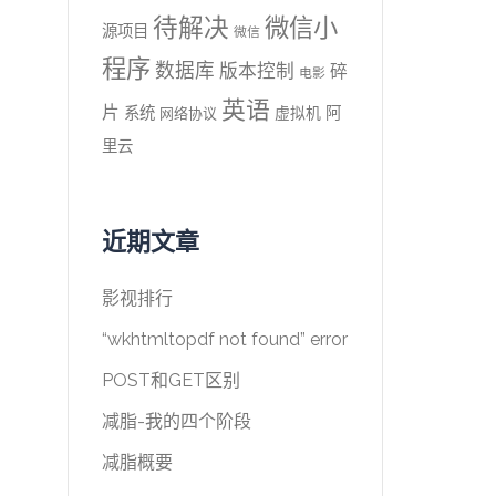
待解决
微信小
源项目
微信
程序
数据库
版本控制
碎
电影
英语
片
系统
阿
虚拟机
网络协议
里云
近期文章
影视排行
“wkhtmltopdf not found” error
POST和GET区别
减脂-我的四个阶段
减脂概要