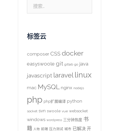
搜
索：
标签云
docker
CSS
composer
git
easyswoole
java
gitlab
go
linux
laravel
javascript
MySQL
mac
nginx
nodejs
php
python
php扩展编译
svn
swoole
websocket
socket
vue
书
windows
三分钟热度
wordpress
籍
已解决
开
前端
压力测试
城市
人物