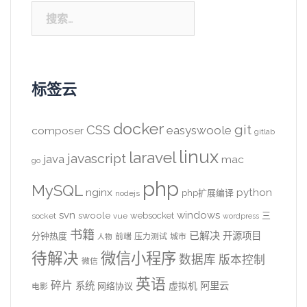
搜
索：
标签云
docker
CSS
git
easyswoole
composer
gitlab
linux
laravel
javascript
java
mac
go
php
MySQL
nginx
python
php扩展编译
nodejs
svn
windows
swoole
websocket
三
socket
vue
wordpress
书籍
已解决
开源项目
分钟热度
前端
压力测试
城市
人物
待解决
微信小程序
数据库
版本控制
微信
英语
碎片
系统
阿里云
虚拟机
网络协议
电影