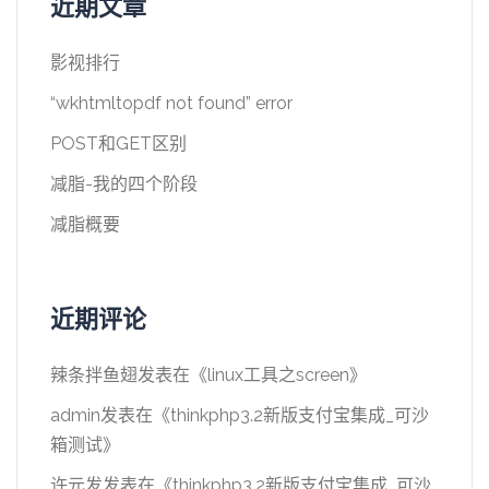
近期文章
影视排行
“wkhtmltopdf not found” error
POST和GET区别
减脂-我的四个阶段
减脂概要
近期评论
辣条拌鱼翅
发表在《
linux工具之screen
》
admin
发表在《
thinkphp3.2新版支付宝集成_可沙
箱测试
》
许元发
发表在《
thinkphp3.2新版支付宝集成_可沙