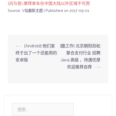
[问与答] 摩拜单车在中国大陆以外区域不可用
Source: V站最新主题
Published on 2017-09-01
Post
⟵
[Android] 他们家
[酷工作] 北京朝阳劲松
navigation
终于出了一个还能用的
聚合支付行业 招聘
安卓版
Java 高级 ，待遇优厚
欢迎推荐自荐
⟶
搜
索：