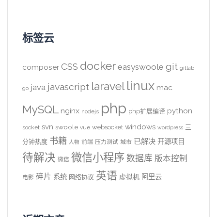
标签云
docker
CSS
git
easyswoole
composer
gitlab
linux
laravel
javascript
java
mac
go
php
MySQL
nginx
python
php扩展编译
nodejs
svn
windows
swoole
websocket
三
socket
vue
wordpress
书籍
已解决
开源项目
分钟热度
前端
压力测试
城市
人物
待解决
微信小程序
数据库
版本控制
微信
英语
碎片
系统
阿里云
虚拟机
网络协议
电影