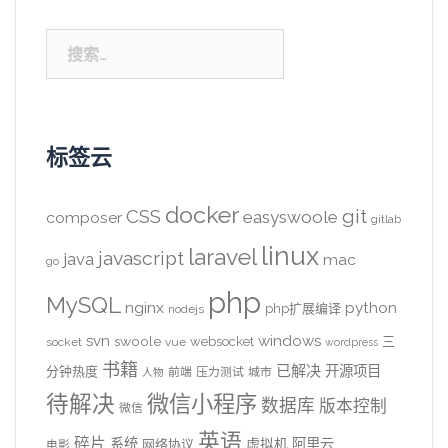
搜
索：
标签云
docker
CSS
git
easyswoole
composer
gitlab
linux
laravel
javascript
java
mac
go
php
MySQL
nginx
python
php扩展编译
nodejs
svn
windows
swoole
websocket
三
socket
vue
wordpress
书籍
已解决
开源项目
分钟热度
前端
压力测试
城市
人物
待解决
微信小程序
数据库
版本控制
微信
英语
碎片
系统
阿里云
虚拟机
网络协议
电影