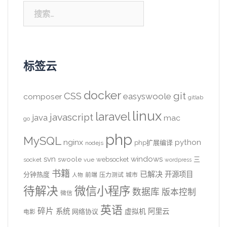
搜
索：
标签云
docker
CSS
git
easyswoole
composer
gitlab
linux
laravel
javascript
java
mac
go
php
MySQL
nginx
python
php扩展编译
nodejs
svn
windows
swoole
websocket
三
socket
vue
wordpress
书籍
已解决
开源项目
分钟热度
前端
压力测试
城市
人物
待解决
微信小程序
数据库
版本控制
微信
英语
碎片
系统
阿里云
虚拟机
网络协议
电影