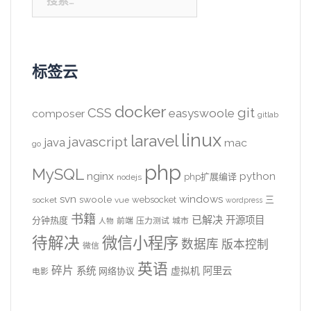
索：
标签云
docker
CSS
git
easyswoole
composer
gitlab
linux
laravel
javascript
java
mac
go
php
MySQL
nginx
python
php扩展编译
nodejs
svn
windows
swoole
websocket
三
socket
vue
wordpress
书籍
已解决
开源项目
分钟热度
前端
压力测试
城市
人物
待解决
微信小程序
数据库
版本控制
微信
英语
碎片
系统
阿里云
虚拟机
网络协议
电影