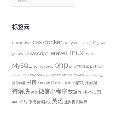
索：
标签云
docker
CSS
git
easyswoole
composer
gitlab
linux
laravel
javascript
java
mac
go
php
MySQL
nginx
python
php扩展编译
nodejs
svn
windows
swoole
websocket
三
socket
vue
wordpress
书籍
已解决
开源项目
分钟热度
前端
压力测试
城市
人物
待解决
微信小程序
数据库
版本控制
微信
英语
碎片
系统
阿里云
虚拟机
网络协议
电影