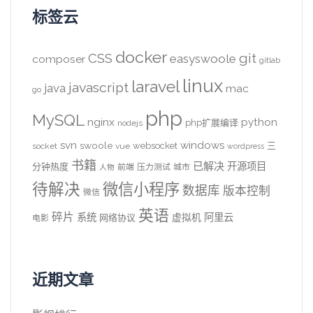
标签云
docker
CSS
git
easyswoole
composer
gitlab
linux
laravel
javascript
java
mac
go
php
MySQL
nginx
python
php扩展编译
nodejs
svn
windows
swoole
websocket
三
socket
vue
wordpress
书籍
已解决
开源项目
分钟热度
前端
压力测试
城市
人物
待解决
微信小程序
数据库
版本控制
微信
英语
碎片
系统
阿里云
虚拟机
网络协议
电影
近期文章