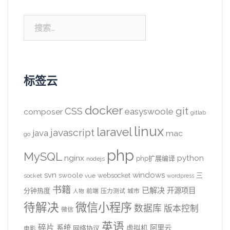
搜
索：
标签云
docker
CSS
git
easyswoole
composer
gitlab
linux
laravel
javascript
java
mac
go
php
MySQL
nginx
python
php扩展编译
nodejs
svn
windows
swoole
websocket
三
socket
vue
wordpress
书籍
已解决
开源项目
分钟热度
前端
压力测试
城市
人物
待解决
微信小程序
数据库
版本控制
微信
英语
碎片
系统
阿里云
虚拟机
网络协议
电影