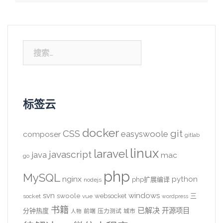
搜
索：
标签云
docker
CSS
git
easyswoole
composer
gitlab
linux
laravel
javascript
java
mac
go
php
MySQL
nginx
python
php扩展编译
nodejs
svn
windows
swoole
websocket
三
socket
vue
wordpress
书籍
已解决
开源项目
分钟热度
前端
压力测试
城市
人物