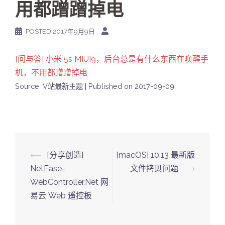
用都蹭蹭掉电
POSTED
2017年9月9日
[问与答] 小米 5s MIUI9，后台总是有什么东西在唤醒手
机，不用都蹭蹭掉电
Source: V站最新主题
Published on 2017-09-09
Post
⟵
[分享创造]
[macOS] 10.13 最新版
navigation
NetEase-
文件拷贝问题
⟶
WebController.Net 网
易云 Web 遥控板