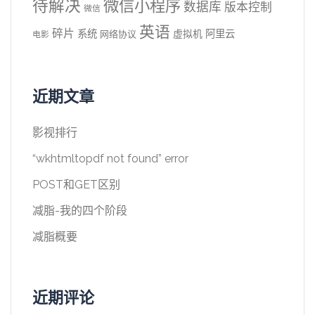
待解决
微信小程序
数据库
版本控制
微信
英语
碎片
系统
阿里云
虚拟机
网络协议
电影
近期文章
影视排行
“wkhtmltopdf not found” error
POST和GET区别
减脂-我的四个阶段
减脂概要
近期评论