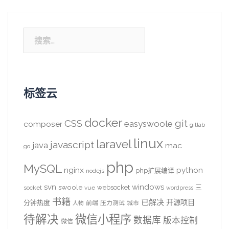
搜
索：
标签云
docker
CSS
git
easyswoole
composer
gitlab
linux
laravel
javascript
java
mac
go
php
MySQL
nginx
python
php扩展编译
nodejs
svn
windows
swoole
websocket
三
socket
vue
wordpress
书籍
已解决
开源项目
分钟热度
前端
压力测试
城市
人物
待解决
微信小程序
数据库
版本控制
微信