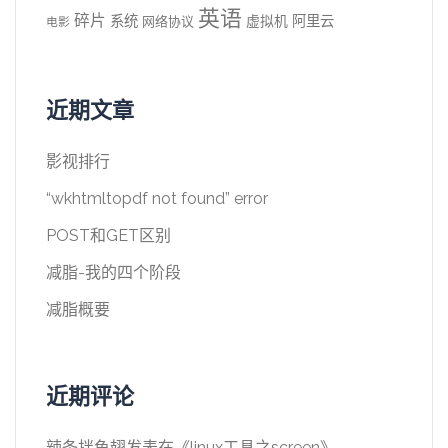
英语
碎片
系统
阿里云
虚拟机
网络协议
电影
近期文章
影视排行
“wkhtmltopdf not found” error
POST和GET区别
减脂-我的四个阶段
减脂概要
近期评论
辣条拌鱼翅
发表在《
linux工具之screen
》