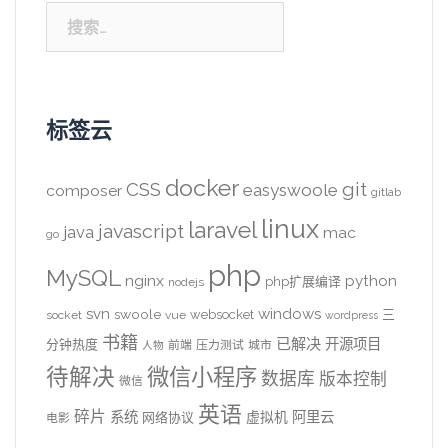
搜
索：
标签云
docker
CSS
git
easyswoole
composer
gitlab
linux
laravel
javascript
java
mac
go
php
MySQL
nginx
python
php扩展编译
nodejs
svn
windows
swoole
websocket
三
socket
vue
wordpress
书籍
已解决
开源项目
分钟热度
前端
压力测试
城市
人物
待解决
微信小程序
数据库
版本控制
微信
英语
碎片
系统
阿里云
虚拟机
网络协议
电影