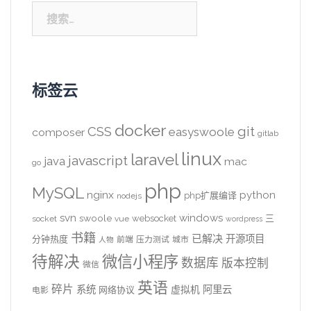
搜
索：
标签云
docker
CSS
git
easyswoole
composer
gitlab
linux
laravel
javascript
java
mac
go
php
MySQL
nginx
python
php扩展编译
nodejs
svn
windows
swoole
websocket
三
socket
vue
wordpress
书籍
已解决
开源项目
分钟热度
前端
压力测试
城市
人物
待解决
微信小程序
数据库
版本控制
微信
英语
碎片
系统
阿里云
虚拟机
网络协议
电影