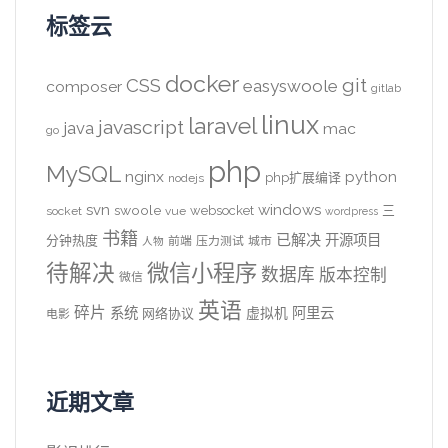
标签云
docker
CSS
git
easyswoole
composer
gitlab
linux
laravel
javascript
java
mac
go
php
MySQL
nginx
python
php扩展编译
nodejs
svn
windows
swoole
websocket
三
socket
vue
wordpress
书籍
已解决
开源项目
分钟热度
前端
压力测试
城市
人物
待解决
微信小程序
数据库
版本控制
微信
英语
碎片
系统
阿里云
虚拟机
网络协议
电影
近期文章