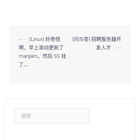
Post
⟵
[Linux] 好奇怪
[问与答] 招聘服务器开
navigation
啊，早上滚动更新了
发人才
⟶
manjaro，然后 SS 挂
了……
搜
索：