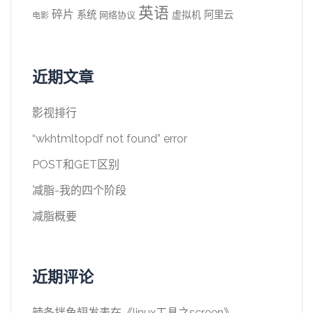
英语
碎片
系统
阿里云
虚拟机
网络协议
电影
近期文章
影视排行
“wkhtmltopdf not found” error
POST和GET区别
减脂-我的四个阶段
减脂概要
近期评论
辣条拌鱼翅
发表在《
linux工具之screen
》