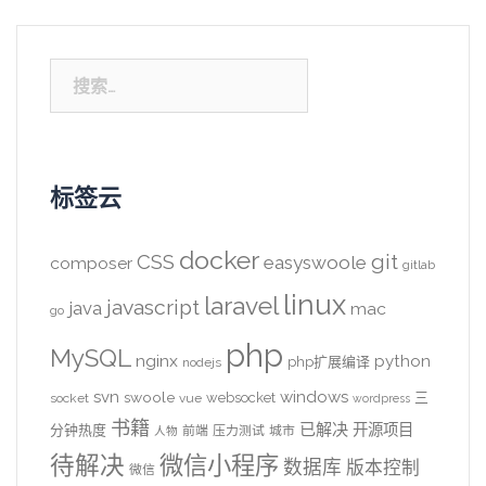
搜
索：
标签云
docker
CSS
git
easyswoole
composer
gitlab
linux
laravel
javascript
java
mac
go
php
MySQL
nginx
python
php扩展编译
nodejs
svn
windows
swoole
websocket
三
socket
vue
wordpress
书籍
已解决
开源项目
分钟热度
前端
压力测试
城市
人物
待解决
微信小程序
数据库
版本控制
微信