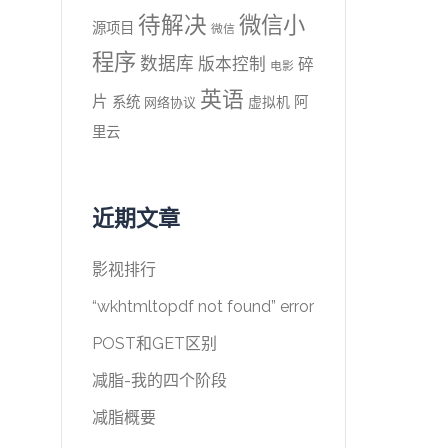
待解决
微信小
源项目
微信
程序
数据库
版本控制
碎
电影
英语
片
系统
阿
虚拟机
网络协议
里云
近期文章
影视排行
“wkhtmltopdf not found” error
POST和GET区别
减脂-我的四个阶段
减脂概要