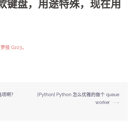
一款键盘，用途特殊，现在用
技 G103，
示选项啊？
[Python] Python 怎么优雅的做个 queue
worker
⟶