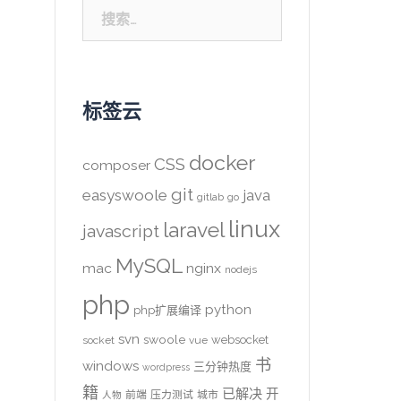
搜
索：
标签云
docker
CSS
composer
git
easyswoole
java
gitlab
go
linux
laravel
javascript
MySQL
mac
nginx
nodejs
php
python
php扩展编译
svn
swoole
websocket
socket
vue
书
windows
三分钟热度
wordpress
籍
已解决
开
前端
压力测试
城市
人物