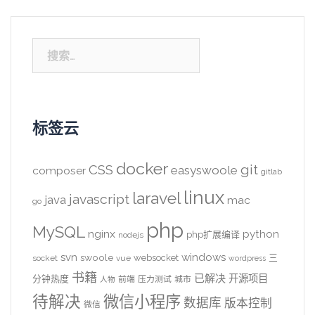
搜
索：
标签云
docker
CSS
git
easyswoole
composer
gitlab
linux
laravel
javascript
java
mac
go
php
MySQL
nginx
python
php扩展编译
nodejs
svn
windows
swoole
websocket
三
socket
vue
wordpress
书籍
已解决
开源项目
分钟热度
前端
压力测试
城市
人物
待解决
微信小程序
数据库
版本控制
微信