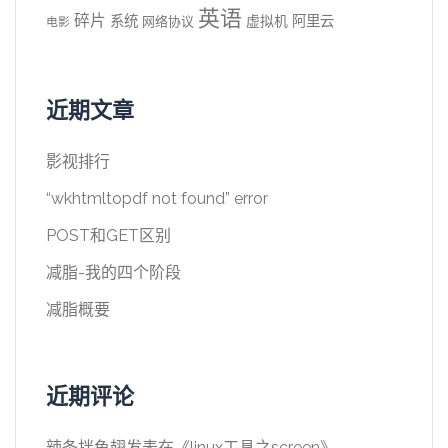
英语
碎片
系统
阿里云
虚拟机
网络协议
电影
近期文章
影视排行
“wkhtmltopdf not found” error
POST和GET区别
减脂-我的四个阶段
减脂概要
近期评论
辣条拌鱼翅
发表在《
linux工具之screen
》