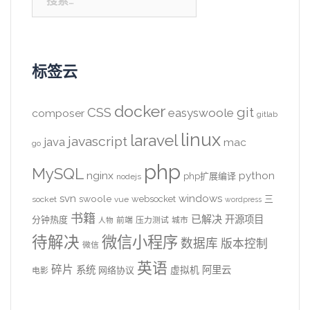
索：
标签云
docker
CSS
git
easyswoole
composer
gitlab
linux
laravel
javascript
java
mac
go
php
MySQL
nginx
python
php扩展编译
nodejs
svn
windows
swoole
websocket
三
socket
vue
wordpress
书籍
已解决
开源项目
分钟热度
前端
压力测试
城市
人物
待解决
微信小程序
数据库
版本控制
微信
英语
碎片
系统
阿里云
虚拟机
网络协议
电影