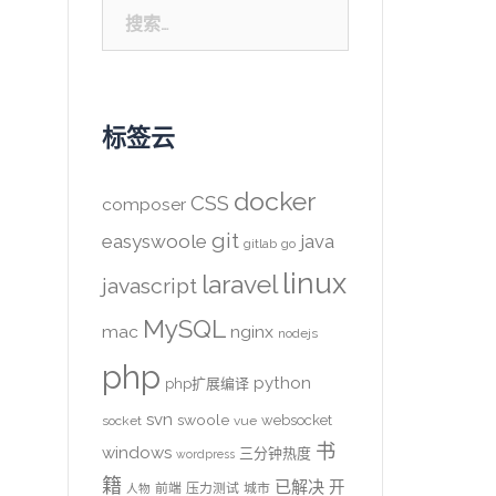
搜
索：
标签云
docker
CSS
composer
git
easyswoole
java
gitlab
go
linux
laravel
javascript
MySQL
mac
nginx
nodejs
php
python
php扩展编译
svn
swoole
websocket
socket
vue
书
windows
三分钟热度
wordpress
籍
已解决
开
前端
压力测试
城市
人物