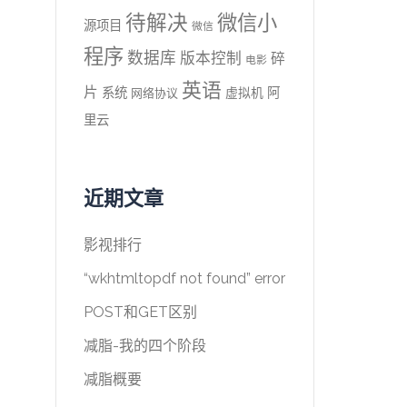
待解决
微信小
源项目
微信
程序
数据库
版本控制
碎
电影
英语
片
系统
阿
虚拟机
网络协议
里云
近期文章
影视排行
“wkhtmltopdf not found” error
POST和GET区别
减脂-我的四个阶段
减脂概要