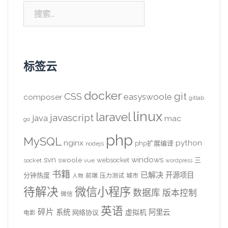
搜
索：
标签云
docker
CSS
git
easyswoole
composer
gitlab
linux
laravel
javascript
java
mac
go
php
MySQL
nginx
python
php扩展编译
nodejs
svn
windows
swoole
websocket
三
socket
vue
wordpress
书籍
已解决
开源项目
分钟热度
前端
压力测试
城市
人物
待解决
微信小程序
数据库
版本控制
微信
英语
碎片
系统
阿里云
虚拟机
网络协议
电影