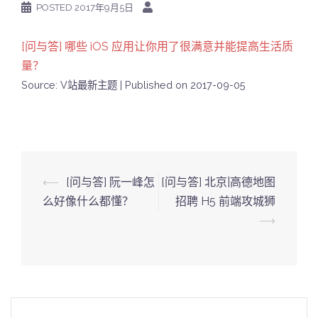
POSTED
2017年9月5日
[问与答] 哪些 iOS 应用让你用了很满意并能提高生活质
量？
Source: V站最新主题
Published on 2017-09-05
Post
⟵
[问与答] 阮一峰怎
[问与答] 北京|高德地图
navigation
么好像什么都懂？
招聘 H5 前端攻城狮
⟶