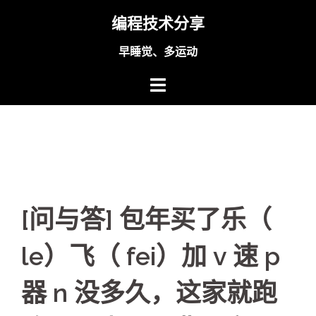
Skip
编程技术分享
to
content
早睡觉、多运动
[问与答] 包年买了乐（
le）飞（ fei）加 v 速 p
器 n 没多久，这家就跑