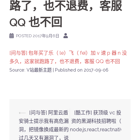
路了，也不退费，客服
QQ 也不回
POSTED
2017年9月6日
[问与答] 包年买了乐（ le）飞（ fei）加 v 速 p 器 n 没
多久，这家就跑路了，也不退费，客服 QQ 也不回
Source: V站最新主题
Published on 2017-09-06
Post
⟵
[问与答] 阿里云盾
[酷工作] 获顶级 vc 投
navigation
安骑士提示我有高危漏
资的黑湖科技招聘啦（
洞，把镜像换成最新的
node.js,react,reactnative)
⟶
过几天又有漏洞了，说