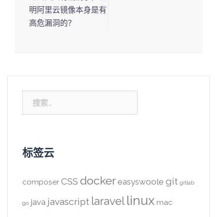
明阿里云镜像本身是有
高危漏洞的？
搜
索：
标签云
docker
CSS
git
easyswoole
composer
gitlab
linux
laravel
javascript
java
mac
go