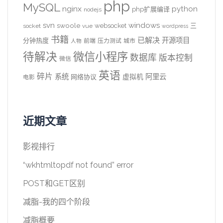
php
MySQL
nginx
python
php扩展编译
nodejs
svn
windows
swoole
websocket
三
socket
vue
wordpress
书籍
已解决
开源项目
分钟热度
前端
压力测试
城市
人物
待解决
微信小程序
数据库
版本控制
微信
英语
碎片
系统
阿里云
虚拟机
网络协议
电影
近期文章
影视排行
“wkhtmltopdf not found” error
POST和GET区别
减脂-我的四个阶段
减脂概要