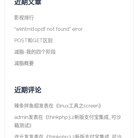
近期文章
影视排行
“wkhtmltopdf not found” error
POST和GET区别
减脂-我的四个阶段
减脂概要
近期评论
辣条拌鱼翅
发表在《
linux工具之screen
》
admin
发表在《
thinkphp3.2新版支付宝集成_可沙
箱测试
》
许元发
发表在《
thinkphp3.2新版支付宝集成_可沙