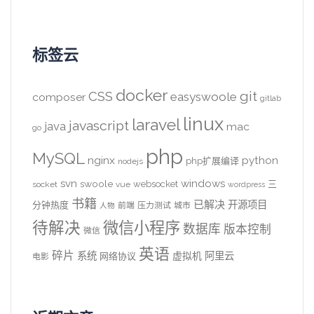
标签云
docker
CSS
git
easyswoole
composer
gitlab
linux
laravel
javascript
java
mac
go
php
MySQL
nginx
python
php扩展编译
nodejs
svn
windows
swoole
websocket
三
socket
vue
wordpress
书籍
已解决
开源项目
分钟热度
前端
压力测试
城市
人物
待解决
微信小程序
数据库
版本控制
微信
英语
碎片
系统
阿里云
虚拟机
网络协议
电影