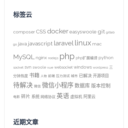
标签云
docker
CSS
git
easyswoole
composer
gitlab
linux
laravel
javascript
java
mac
go
php
MySQL
nginx
python
php扩展编译
nodejs
svn
windows
swoole
websocket
三
socket
vue
wordpress
书籍
已解决
开源项目
分钟热度
前端
压力测试
城市
人物
待解决
微信小程序
数据库
版本控制
微信
英语
碎片
系统
阿里云
虚拟机
网络协议
电影
近期文章