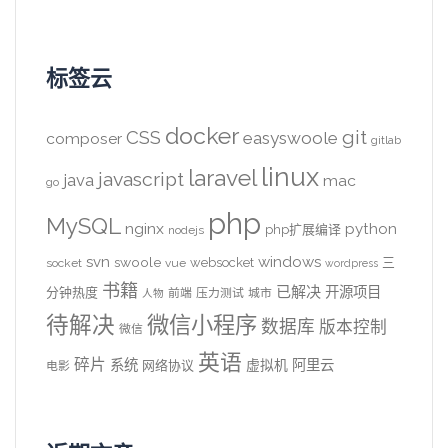
标签云
docker
CSS
git
easyswoole
composer
gitlab
linux
laravel
javascript
java
mac
go
php
MySQL
nginx
python
php扩展编译
nodejs
svn
windows
swoole
websocket
三
socket
vue
wordpress
书籍
已解决
开源项目
分钟热度
前端
压力测试
城市
人物
待解决
微信小程序
数据库
版本控制
微信
英语
碎片
系统
阿里云
虚拟机
网络协议
电影