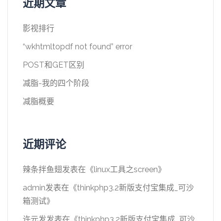
近期文章
影视排行
“wkhtmltopdf not found” error
POST和GET区别
减脂-我的四个阶段
减脂概要
近期评论
辣条拌鱼翅
发表在《
linux工具之screen
》
admin
发表在《
thinkphp3.2新版支付宝集成_可沙
箱测试
》
许元发
发表在《
thinkphp3.2新版支付宝集成_可沙