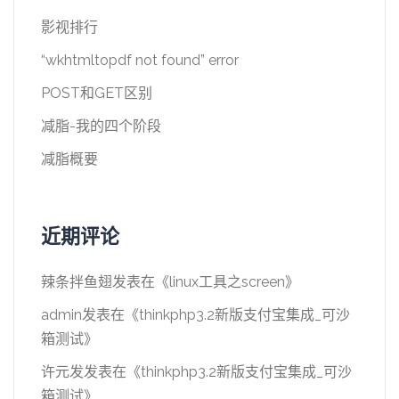
影视排行
“wkhtmltopdf not found” error
POST和GET区别
减脂-我的四个阶段
减脂概要
近期评论
辣条拌鱼翅
发表在《
linux工具之screen
》
admin
发表在《
thinkphp3.2新版支付宝集成_可沙
箱测试
》
许元发
发表在《
thinkphp3.2新版支付宝集成_可沙
箱测试
》