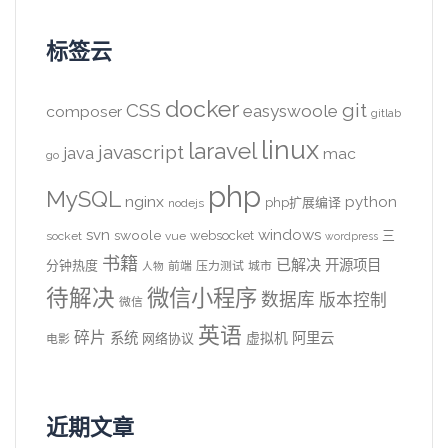
标签云
docker
CSS
git
easyswoole
composer
gitlab
linux
laravel
javascript
java
mac
go
php
MySQL
nginx
python
php扩展编译
nodejs
svn
windows
swoole
websocket
三
socket
vue
wordpress
书籍
已解决
开源项目
分钟热度
前端
压力测试
城市
人物
待解决
微信小程序
数据库
版本控制
微信
英语
碎片
系统
阿里云
虚拟机
网络协议
电影
近期文章