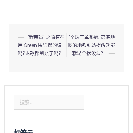
Post
⟵
[程序员] 之前有在
[全球工单系统] 高德地
navigation
用 Green 围劈摁的猿
图的地铁到站提醒功能
吗?退款都到账了吗?
就是个摆设么？
⟶
搜
索：
标签云