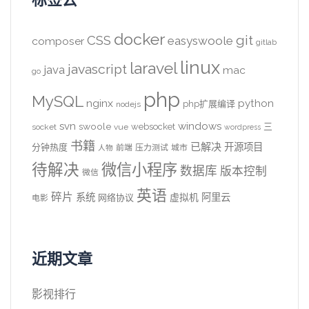
docker
CSS
git
easyswoole
composer
gitlab
linux
laravel
javascript
java
mac
go
php
MySQL
nginx
python
php扩展编译
nodejs
svn
windows
swoole
websocket
三
socket
vue
wordpress
书籍
已解决
开源项目
分钟热度
前端
压力测试
城市
人物
待解决
微信小程序
数据库
版本控制
微信
英语
碎片
系统
阿里云
虚拟机
网络协议
电影
近期文章
影视排行