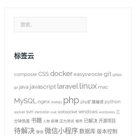
搜
索：
标签云
docker
CSS
git
easyswoole
composer
gitlab
linux
laravel
javascript
java
mac
go
php
MySQL
nginx
python
php扩展编译
nodejs
svn
windows
swoole
websocket
三
socket
vue
wordpress
书籍
已解决
开源项目
分钟热度
前端
压力测试
城市
人物
待解决
微信小程序
数据库
版本控制
微信