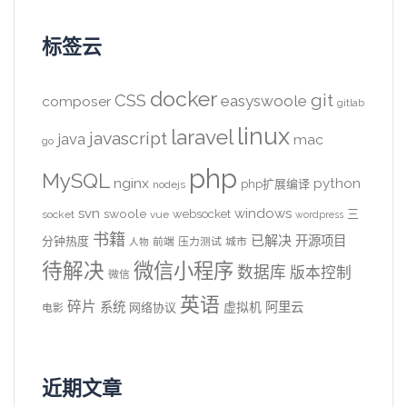
标签云
docker
CSS
git
easyswoole
composer
gitlab
linux
laravel
javascript
java
mac
go
php
MySQL
nginx
python
php扩展编译
nodejs
svn
windows
swoole
websocket
三
socket
vue
wordpress
书籍
已解决
开源项目
分钟热度
前端
压力测试
城市
人物
待解决
微信小程序
数据库
版本控制
微信
英语
碎片
系统
阿里云
虚拟机
网络协议
电影
近期文章