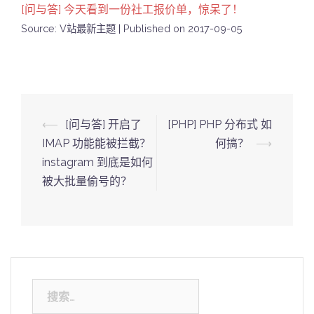
[问与答] 今天看到一份社工报价单，惊呆了！
Source: V站最新主题
Published on 2017-09-05
Post
⟵
[问与答] 开启了
[PHP] PHP 分布式 如
navigation
IMAP 功能能被拦截？
何搞？
⟶
instagram 到底是如何
被大批量偷号的？
搜
索：