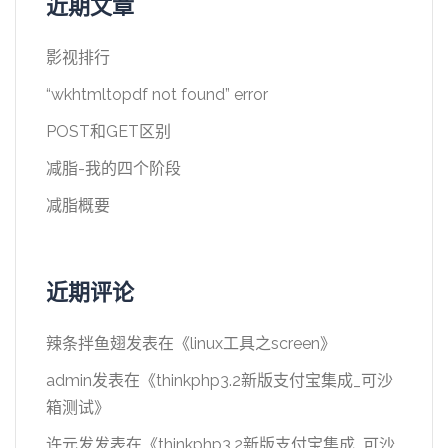
近期文章
影视排行
“wkhtmltopdf not found” error
POST和GET区别
减脂-我的四个阶段
减脂概要
近期评论
辣条拌鱼翅
发表在《
linux工具之screen
》
admin
发表在《
thinkphp3.2新版支付宝集成_可沙
箱测试
》
许元发
发表在《
thinkphp3.2新版支付宝集成_可沙