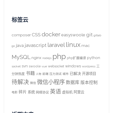
标签云
docker
CSS
git
easyswoole
composer
gitlab
linux
laravel
javascript
java
mac
go
php
MySQL
nginx
python
php扩展编译
nodejs
svn
windows
swoole
websocket
三
socket
vue
wordpress
书籍
已解决
开源项目
分钟热度
前端
压力测试
城市
人物
待解决
微信小程序
数据库
版本控制
微信
英语
碎片
系统
阿里云
虚拟机
网络协议
电影