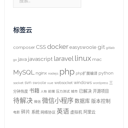
索：
标签云
docker
CSS
git
easyswoole
composer
gitlab
linux
laravel
javascript
java
mac
go
php
MySQL
nginx
python
php扩展编译
nodejs
svn
windows
swoole
websocket
三
socket
vue
wordpress
书籍
已解决
开源项目
分钟热度
前端
压力测试
城市
人物
待解决
微信小程序
数据库
版本控制
微信
英语
碎片
系统
阿里云
虚拟机
网络协议
电影