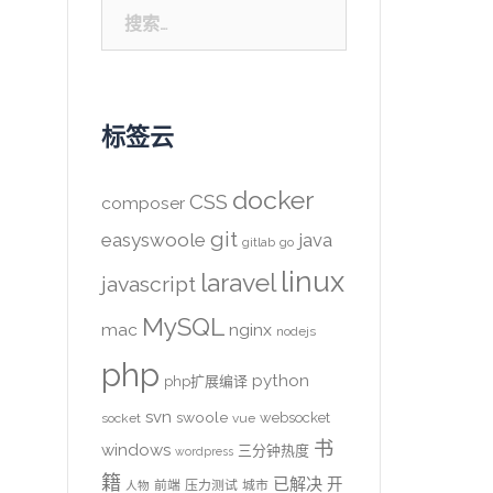
搜
索：
标签云
docker
CSS
composer
git
easyswoole
java
gitlab
go
linux
laravel
javascript
MySQL
mac
nginx
nodejs
php
python
php扩展编译
svn
swoole
websocket
socket
vue
书
windows
三分钟热度
wordpress
籍
已解决
开
前端
压力测试
城市
人物