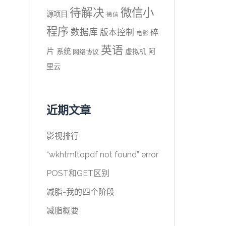
待解决
微信小
源项目
微信
程序
数据库
版本控制
碎
电影
英语
片
系统
阿
虚拟机
网络协议
里云
近期文章
影视排行
“wkhtmltopdf not found” error
POST和GET区别
减脂-我的四个阶段
减脂概要