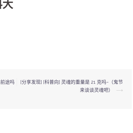
科大
有前途吗
[分享发现] [科普向] 灵魂的重量是 21 克吗~（鬼节
来谈谈灵魂吧）
⟶