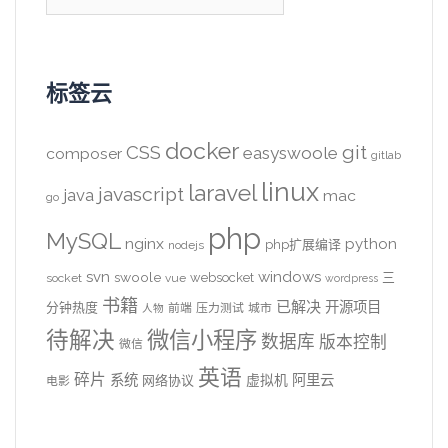
索：
标签云
docker
CSS
git
easyswoole
composer
gitlab
linux
laravel
javascript
java
mac
go
php
MySQL
nginx
python
php扩展编译
nodejs
svn
windows
swoole
websocket
三
socket
vue
wordpress
书籍
已解决
开源项目
分钟热度
前端
压力测试
城市
人物
待解决
微信小程序
数据库
版本控制
微信
英语
碎片
系统
阿里云
虚拟机
网络协议
电影