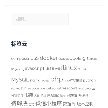
搜
索：
标签云
docker
CSS
git
easyswoole
composer
gitlab
linux
laravel
javascript
java
mac
go
php
MySQL
nginx
python
php扩展编译
nodejs
svn
windows
swoole
websocket
三
socket
vue
wordpress
书籍
已解决
开源项目
分钟热度
前端
压力测试
城市
人物
待解决
微信小程序
数据库
版本控制
微信