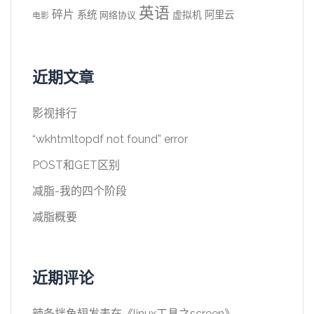
英语
碎片
系统
阿里云
虚拟机
网络协议
电影
近期文章
影视排行
“wkhtmltopdf not found” error
POST和GET区别
减脂-我的四个阶段
减脂概要
近期评论
辣条拌鱼翅
发表在《
linux工具之screen
》